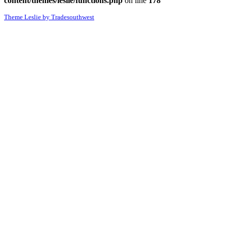
content/themes/leslie/functions.php
on line
178
Theme Leslie by Tradesouthwest