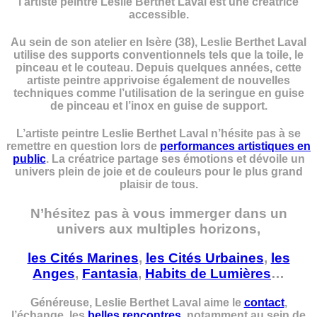
l’artiste peintre Leslie Berthet Laval est une créatrice
accessible.
Au sein de son atelier en Isère (38), Leslie Berthet Laval
utilise des supports conventionnels tels que la toile, le
pinceau et le couteau. Depuis quelques années, cette
artiste peintre apprivoise également de nouvelles
techniques comme l’utilisation de la seringue en guise
de pinceau et l’inox en guise de support.
L’artiste peintre Leslie Berthet Laval n’hésite pas à se
remettre en question lors de
performances artistiques en
public
. La créatrice partage ses émotions et dévoile un
univers plein de joie et de couleurs pour le plus grand
plaisir de tous.
N’hésitez pas à vous immerger dans un
univers aux multiples horizons,
les Cités Marines
,
les Cités Urbaines
,
les
Anges
,
Fantasia
,
Habits de Lumières
…
Généreuse, Leslie Berthet Laval aime le
contact
,
l’échange, les
belles rencontres
, notamment au sein de