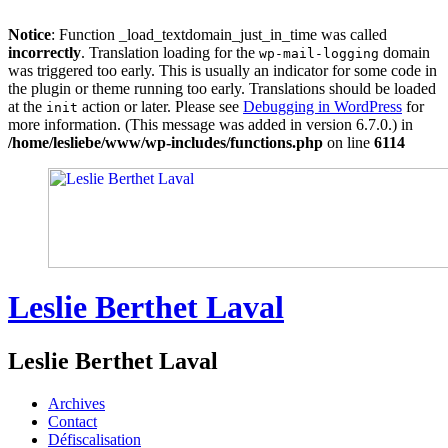
Notice
: Function _load_textdomain_just_in_time was called
incorrectly
. Translation loading for the
domain
wp-mail-logging
was triggered too early. This is usually an indicator for some code in
the plugin or theme running too early. Translations should be loaded
at the
action or later. Please see
Debugging in WordPress
for
init
more information. (This message was added in version 6.7.0.) in
/home/lesliebe/www/wp-includes/functions.php
on line
6114
Skip
to
content
Leslie Berthet Laval
Leslie Berthet Laval
Archives
Contact
Défiscalisation